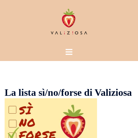
Vai
al
contenuto
Mostra/Nascondi
menu
La lista sì/no/forse di Valiziosa