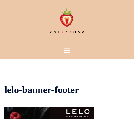
Vai
al
contenuto
Mostra/Nascondi
menu
lelo-banner-footer