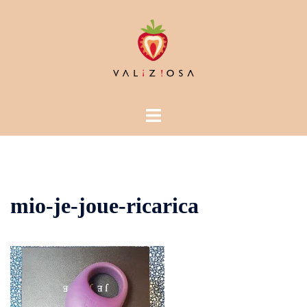
Vai
al
contenuto
Mostra/Nascondi
menu
mio-je-joue-ricarica