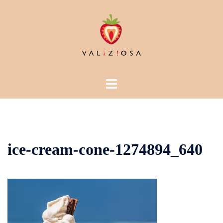
Vai
al
contenuto
Mostra/Nascondi
menu
ice-cream-cone-1274894_640