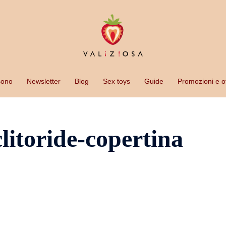
sono
Newsletter
Blog
Sex toys
Guide
Promozioni e of
litoride-copertina