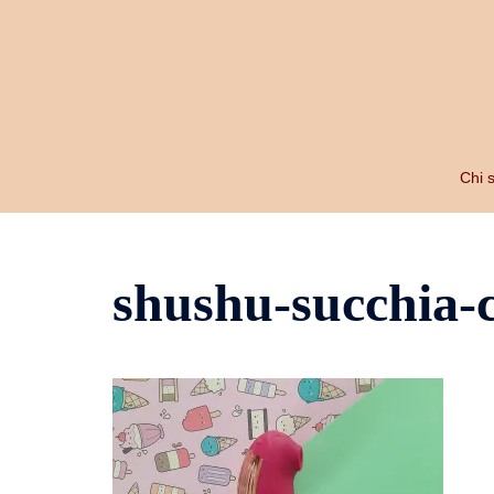
Vai
al
contenuto
Chi 
shushu-succhia-c