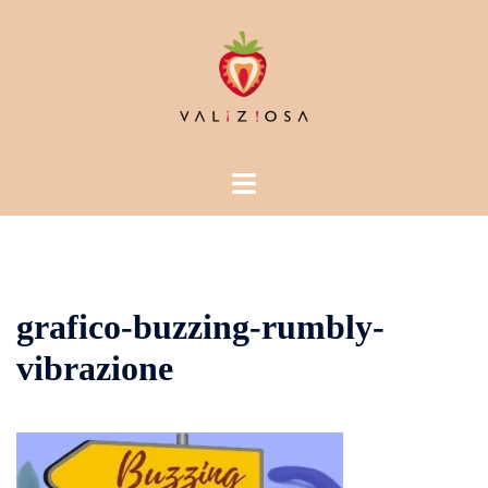
Vai
al
contenuto
Mostra/Nascondi
menu
grafico-buzzing-rumbly-
vibrazione