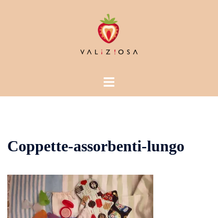
Vai
al
contenuto
Mostra/Nascondi
menu
Coppette-assorbenti-lungo