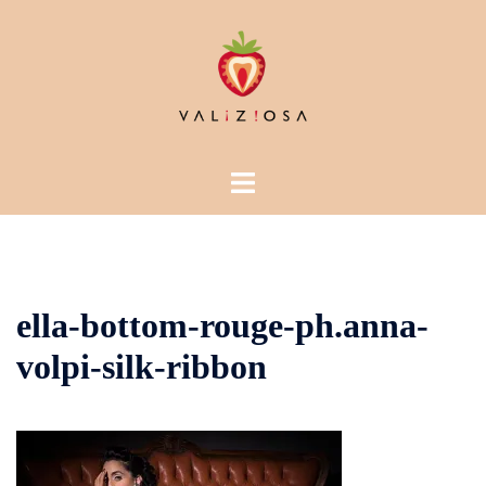
Vai
al
contenuto
Mostra/Nascondi
menu
ella-bottom-rouge-ph.anna-
volpi-silk-ribbon