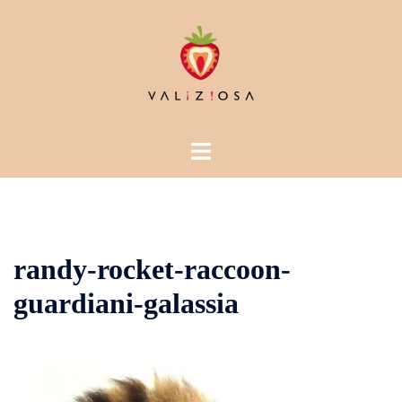
Vai
al
contenuto
Mostra/Nascondi
menu
randy-rocket-raccoon-
guardiani-galassia