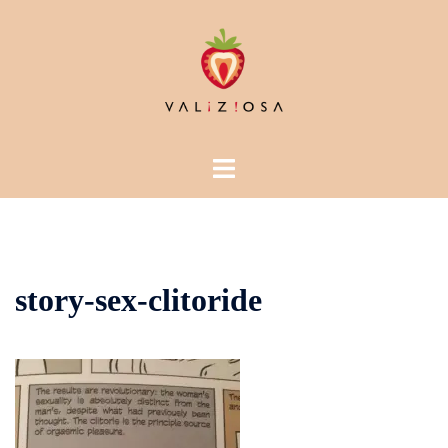
Vai
al
contenuto
Mostra/Nascondi
menu
story-sex-clitoride