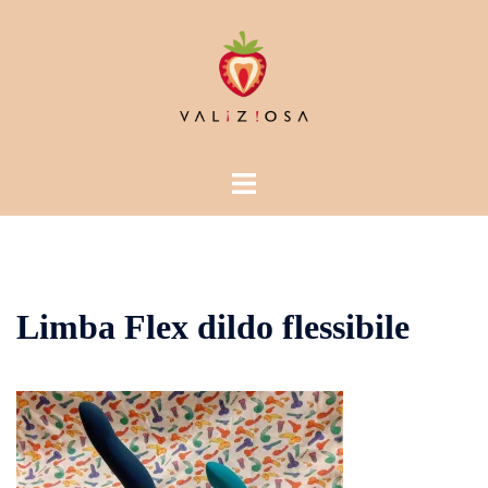
Vai
al
contenuto
Mostra/Nascondi
menu
Limba Flex dildo flessibile