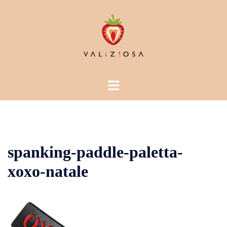
Vai
al
contenuto
Mostra/Nascondi
menu
spanking-paddle-paletta-
xoxo-natale