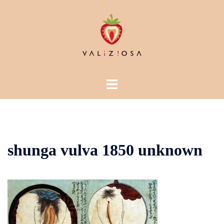
Vai
al
contenuto
Mostra/Nascondi
menu
shunga vulva 1850 unknown