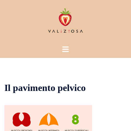
Vai
al
contenuto
Mostra/Nascondi
menu
Il pavimento pelvico