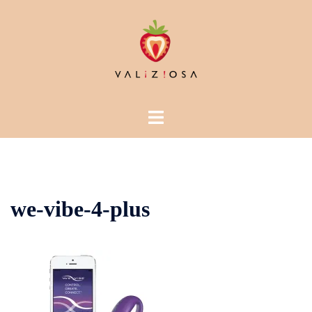
Vai
al
contenuto
Mostra/Nascondi
menu
we-vibe-4-plus