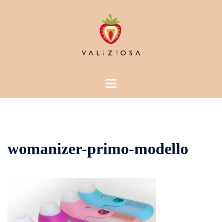
Vai
al
contenuto
Mostra/Nascondi
menu
womanizer-primo-modello