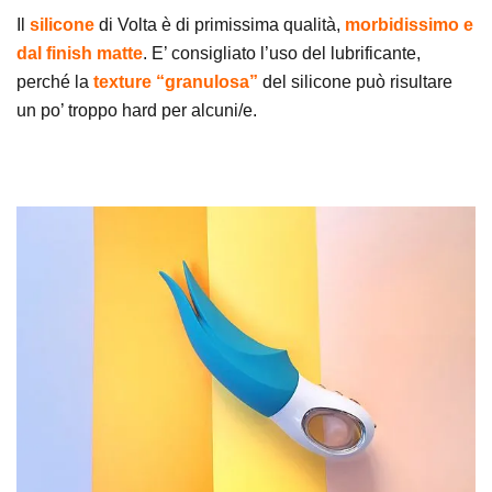
Il
silicone
di Volta
è di primissima qualità,
morbidissimo e
dal finish matte
. E’ consigliato l’uso del lubrificante,
perché la
texture “granulosa”
del silicone può risultare
un po’ troppo hard per alcuni/e.