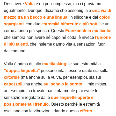
Descrivere
Volta
è un po’ complesso, ma ci proviamo
ugualmente. Dunque, diciamo che assomiglia a
una via di
mezzo tra un becco e una lingua
, in silicone e dai
colori
sgargianti
, con due
estremità biforcute e più sottili
e un
corpo a onda più spesso. Questo
Frankenstein multicolor
che sembra non avere né capo né coda, è invece
l’unione
di più talenti
, che insieme danno vita a sensazioni fuori
dal comune.
Volta è prima di tutto
multitasking
: le sue estremità a
“doppia linguetta”
possono infatti essere usate sia sulla
clitoride
(ma anche sulla vulva, per esempio), sia sui
capezzoli
, ma anche
sul pene o lo scroto
. Il mio mister,
ad esempio, ha trovato particolarmente piacevole le
sensazioni regalate dalle
due linguette aperte e
posizionate sul frenulo
. Questo perché le estremità
oscillano con le vibrazioni, dando questo
effetto