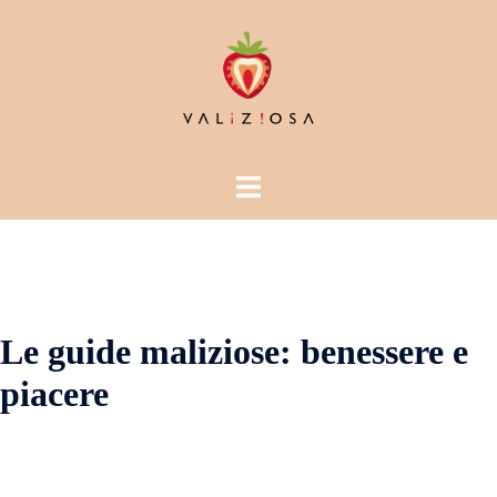
Vai
al
contenuto
Mostra/Nascondi
menu
Le guide maliziose: benessere e
piacere